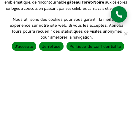
emblématique, de l’incontournable
gâteau Forêt-Noire
aux célèbres
horloges à coucou, en passant par ses célèbres carnavals et ses
marchés de Noël.
Nous utilisons des cookies pour vous garantir la meilleure
expérience sur notre site web. Si vous les acceptez, Abnoba
Ces atouts naturels, architecturaux et culturels en font donc une
Tours pourra recueillir des statistiques de visites anonymes
destination qui se visite tout au long de l’année. A ce jour, ce petit
pour améliorer la navigation.
paradis vert et ses décors pittoresques ont également la chance d’être
épargnés du surtourisme, et offrent en conséquence une expérience
J'accepte
Je refuse
Politique de confidentialité
exclusive et authentique.